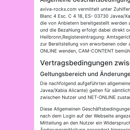
aviva-rocks.com vermittelt unter Zuhilf
Blanc 4 Esc. C 4 18, ES- 03730 Javea/Xa
die von Anbietern bereitgestellt werden
und die Bezahlung erfolgt dabei direkt 
Heilbronn,Registereintragung: Amtsgeri
zur Bereitstellung von erworbenen oder 
ONLINE wenden, CAM-CONTENT bemüht si
Vertragsbedingungen zwis
Geltungsbereich und Änderung
Die nachfolgend aufgeführten allgemei
Javea/Xabia Alicante) gelten für sämtlic
zwischen Nutzer und NET-ONLINE zustan
Diese Allgemeinen Geschäftsbedingunge
nach dem Login auf der Webseite angeze
Mitteilung an den Nutzer ein Widerspruch
Änderungsmitteilung gesondert hingewie