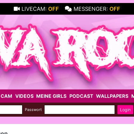
LIVECAM:
OFF
MESSENGER:
OFF
 CAM
VIDEOS
MEINE GIRLS
PODCAST
WALLPAPERS
Login
Passwort
gen