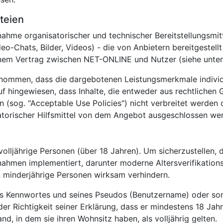
teien
enahme organisatorischer und technischer Bereitstellungs
o-Chats, Bilder, Videos) - die von Anbietern bereitgestellt 
em Vertrag zwischen NET-ONLINE und Nutzer (siehe unten
rnommen, dass die dargebotenen Leistungsmerkmale indivi
f hingewiesen, dass Inhalte, die entweder aus rechtlichen
 (sog. "Acceptable Use Policies") nicht verbreitet werden
atorischer Hilfsmittel von dem Angebot ausgeschlossen we
 volljährige Personen (über 18 Jahren). Um sicherzustellen, 
hmen implementiert, darunter moderne Altersverifikation
 minderjährige Personen wirksam verhindern.
es Kennwortes und seines Pseudos (Benutzername) oder son
er Richtigkeit seiner Erklärung, dass er mindestens 18 Jahre
nd, in dem sie ihren Wohnsitz haben, als volljährig gelten.