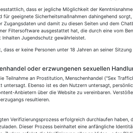
esstattlich, dass er jegliche Möglichkeit der Kenntnisnahm
nd für geeignete Sicherheitsmaßnahmen dahingehend sorgt, 
r Zugangsdaten und damit zu diesen Seiten und dem Chatb
iner Filtersoftware ausgestattet hat, die durch eine vom Be
t Inhalten Jugendschutz gewährleistet.
tt, dass er keine Personen unter 18 Jahren an seiner Sitzun
chenhandel oder erzwungenen sexuellen Handl
e Teilnahme an Prostitution, Menschenhandel ("Sex Traffick
kt untersagt. Ebenso ist es den Nutzern untersagt, persönl
ontent-Anbietern über die Website zu vereinbaren. Verstö
erzugangs resultieren.
ten Verifizierungsprozess erfolgreich durchlaufen haben, der
chzuladen. Dieser Prozess beinhaltet eine anfängliche Identi