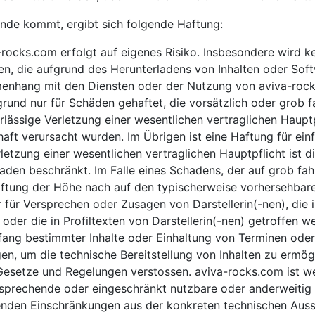
nde kommt, ergibt sich folgende Haftung:
-rocks.com erfolgt auf eigenes Risiko. Insbesondere wird
en, die aufgrund des Herunterladens von Inhalten oder Sof
enhang mit den Diensten oder der Nutzung von aviva-rock
und nur für Schäden gehaftet, die vorsätzlich oder grob fa
rlässige Verletzung einer wesentlichen vertraglichen Hauptp
aft verursacht wurden. Im Übrigen ist eine Haftung für ein
Verletzung einer wesentlichen vertraglichen Hauptpflicht ist
den beschränkt. Im Falle eines Schadens, der auf grob fah
 Haftung der Höhe nach auf den typischerweise vorhersehba
ar für Versprechen oder Zusagen von Darstellerin(-nen), di
 oder die in Profiltexten von Darstellerin(-nen) getroffen 
fang bestimmter Inhalte oder Einhaltung von Terminen oder
n, um die technische Bereitstellung von Inhalten zu ermögl
etze und Regelungen verstossen. aviva-rocks.com ist weit
rechende oder eingeschränkt nutzbare oder anderweitig e
enden Einschränkungen aus der konkreten technischen Auss