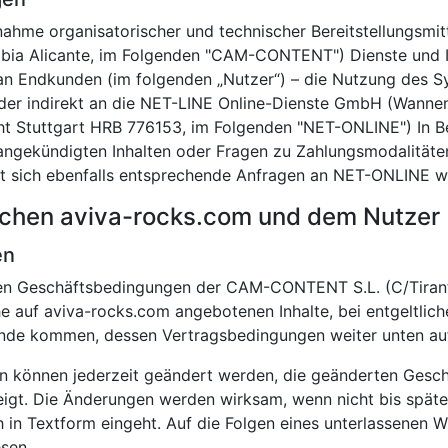
enahme organisatorischer und technischer Bereitstellungsm
bia Alicante, im Folgenden "CAM-CONTENT") Dienste und Inh
 an Endkunden (im folgenden „Nutzer“) – die Nutzung des S
oder indirekt an die NET-LINE Online-Dienste GmbH (Wanne
cht Stuttgart HRB 776153, im Folgenden "NET-ONLINE") In B
angekündigten Inhalten oder Fragen zu Zahlungsmodalitäten
ch ebenfalls entsprechende Anfragen an NET-ONLINE wei
chen aviva-rocks.com und dem Nutzer
en
nen Geschäftsbedingungen der CAM-CONTENT S.L. (C/Tirant
he auf aviva-rocks.com angebotenen Inhalte, bei entgeltlic
de kommen, dessen Vertragsbedingungen weiter unten au
n können jederzeit geändert werden, die geänderten Ges
igt. Die Änderungen werden wirksam, wenn nicht bis spät
 in Textform eingeht. Auf die Folgen eines unterlassenen W
sen.